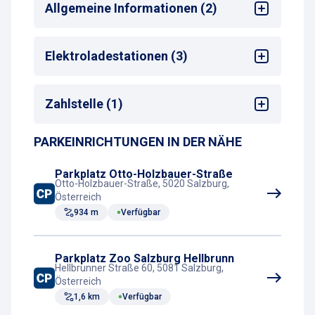
Allgemeine Informationen (2)
24/7 Service (Leitzentrale)
Elektroladestationen (3)
Max. Parkdauer
: 30 Tage
Anzahl Ladepunkte
: 8
Zahlstelle (1)
Ladestation (Betreiber)
: Salzburg AG
E-Ladestationen vorhanden
PARKEINRICHTUNGEN IN DER NÄHE
Kassenautomat
Parkplatz Otto-Holzbauer-Straße
Otto-Holzbauer-Straße, 5020 Salzburg,
Österreich
934 m
Verfügbar
Parkplatz Zoo Salzburg Hellbrunn
Hellbrunner Straße 60, 5081 Salzburg,
Österreich
1,6 km
Verfügbar