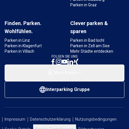
Das DomQuartier Salzburg begeistert mit
Parken in Graz
barocker Pracht und faszinierenden Ausstellungen
– ein Ort, der die reiche Geschichte der Stadt
Finden. Parken.
Clever parken &
lebendig macht und unvergessliche Eindrücke
Wohlfühlen.
sparen
schenkt.
Parken in Linz
Parken in Bad Ischl
Parken in Klagenfurt
Parken in Zell am See
Parken in Villach
Mehr Städte entdecken
FOLGEN SIE UNS
Mein Konto
Interparking Gruppe
Impressum
Datenschutzerklärung
Nutzungsbedingungen