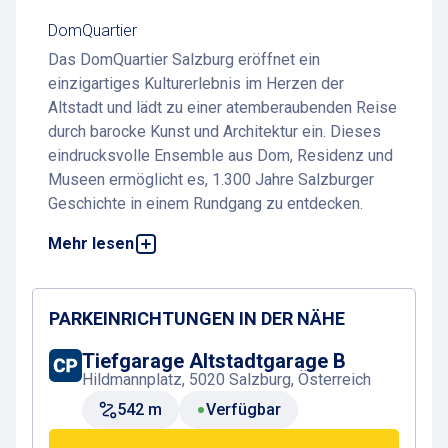
DomQuartier
Das DomQuartier Salzburg eröffnet ein
einzigartiges Kulturerlebnis im Herzen der
Altstadt und lädt zu einer atemberaubenden Reise
durch barocke Kunst und Architektur ein. Dieses
eindrucksvolle Ensemble aus Dom, Residenz und
Museen ermöglicht es, 1.300 Jahre Salzburger
Geschichte in einem Rundgang zu entdecken.
Mehr lesen
Parken am DomQuartier Salzburg ist denkbar
einfach
– alle Informationen rund ums Parken
finden sich auf dieser Seite.
PARKEINRICHTUNGEN IN DER NÄHE
Highlights und Besonderheiten
Tiefgarage Altstadtgarage B
Das DomQuartier begeistert durch die nahtlose
Hildmannplatz, 5020 Salzburg, Österreich
Verbindung mehrerer historischer Orte zu einem
542 m
Verfügbar
einzigartigen Rundgang: vom Salzburger Dom
über die Prunkräume der Residenz bis hin zum