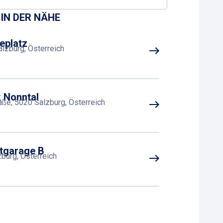
IN DER NÄHE
eplatz
lzburg, Österreich
k Nonntal
ße, 5020 Salzburg, Österreich
dtgarage B
burg, Österreich
dtgarage A
lzburg, Österreich