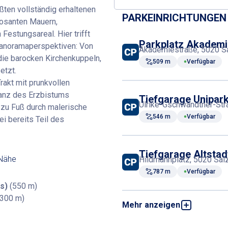
ten vollständig erhaltenen
PARKEINRICHTUNGEN 
posanten Mauern,
estungsareal. Hier trifft
Parkplatz Akademi
 Panoramaperspektiven: Von
Akademiestraße, 5020 Sa
 die barocken Kirchenkuppeln,
509 m
Verfügbar
etzt.
akt mit prunkvollen
lanz des Erzbistums
Tiefgarage Unipar
Ulrike-Gschwandtner-Stra
 zu Fuß durch malerische
546 m
Verfügbar
i bereits Teil des
Tiefgarage Altsta
 Nähe
Hildmannplatz, 5020 Salz
787 m
Verfügbar
s)
(550 m)
300 m)
Mehr anzeigen
Tiefgarage Altsta
Hildmannplatz 1, 5020 Sa
826 m
Verfügbar