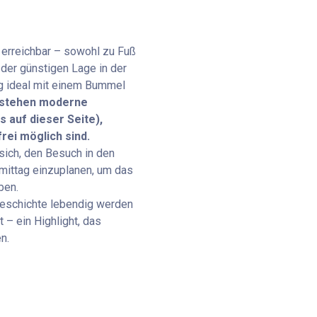
Parkplatz Mirabel
 erreichbar – sowohl zu Fuß
Schrannengasse 2-4, 502
 der günstigen Lage in der
1,2 km
Verfügbar
ng ideal mit einem Bummel
e stehen moderne
 auf dieser Seite),
ei möglich sind.
ich, den Besuch in den
ittag einzuplanen, um das
ben.
Geschichte lebendig werden
 – ein Highlight, das
n.