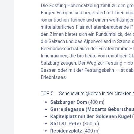
Die Festung Hohensalzburg zählt zu den größ
Burgen Europas und begeistert mit ihren im
romantischen Türmen und einem weitläufigen F
mittelalterliches Flair auf atemberaubende
den Zinnen bietet sich ein Rundumblick, der
die Salzach und das Alpenvorland in Szene s
Beeindruckend ist auch der Fürstenzimmer-Tr
Innenräumen, die bis heute vom einstigen G
Salzburg zeugen. Der Weg zur Festung – ob
Gassen oder mit der Festungsbahn – ist dabe
Erlebnisses.
TOP 5 – Sehenswürdigkeiten in der direkten
Salzburger Dom
(400 m)
Getreidegasse (Mozarts Geburtshau
Kapitelplatz mit der Goldenen Kugel
(
Stift St. Peter
(350 m)
Residenzplatz
(400 m)