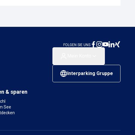
FOLGEN SIE UNS
Mein Konto
Interparking Gruppe
en & sparen
chl
am See
tdecken