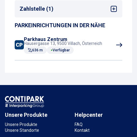
Sehenswürdigkeiten
Zahlstelle (1)
Shopping-Center
Stadtzentrum
PARKEINRICHTUNGEN IN DER NÄHE
Kassenautomat
Parkhaus Zentrum
Hausergasse 13, 9500 Villach, Österreich
636 m
Verfügbar
Unsere Produkte
Helpcenter
Unsere Produkte
FAQ
Unsere Standorte
Kontakt