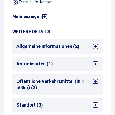
Erste-Hilfe-Kasten
Mehr anzeigen
Behindertentoiletten
WEITERE DETAILS
Öffentliches Telefon
Öffentliche Toiletten
Allgemeine Informationen (2)
Mehrsprachige Bedienung am
Antriebsarten (1)
Zahlautomaten
Max. Parkdauer
: 30 Tage
Alle
Öffentliche Verkehrsmittel (in <
500m) (3)
Bus-Haltestelle
Standort (3)
Zug-Haltestelle
Taxistand